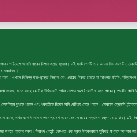
বেশে আপনি পাবেন বিশাল জয়ের সুযোগ। এই স্লট গেমটি তার অনন্য থিম এবং উচ্চ ভোলটাইলটির
য়ার সম্ভাবনা।
য়ে যাবে। এখানে বিভিন্ন উচ্চ-মূল্যের সিম্বল এবং ওয়াইল্ড ফিচার রয়েছে যা আপনার উইনিং কম্বিনেশ
ছ রাখা হয়েছে, যাতে ব্যবহারকারীরা দীর্ঘমেয়াদী গেমিং সেশনে আত্মবিশ্বাসী থাকতে পারেন। গেমটির 
কানিজম বুঝতে পারেন এবং পরবর্তীতে রিয়েল মানি বেটিংয়ে যেতে পারেন। মোবাইল ফ্রেন্ডলি ইন্টারফেস
বল স্ক্রিনে আসে, তখন আপনি বোনাস গেমে প্রবেশ করেন যেখানে জয়ের সম্ভাবনা বহুগুণ বেড়ে যায়। এই ফি
েশ করুন। নিরাপদ পেমেন্ট গেটওয়ে এবং দ্রুত উইথড্রয়াল সুবিধার মাধ্যমে আপনার জয় করা অ