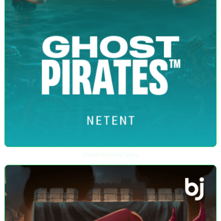
Ghost Pirates™png