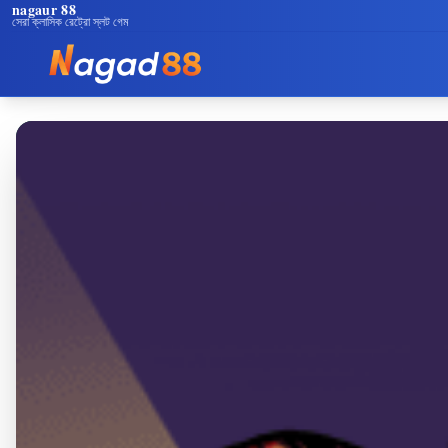
nagaur 88
সেরা ক্লাসিক রেট্রো স্লট গেম