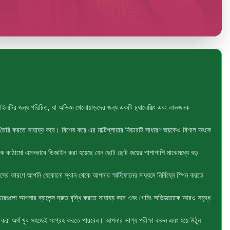
 জন্য পরিচিত, যা অভিজ্ঞ খেলোয়াড়দের জন্য একটি চ্যালেঞ্জিং এবং লাভজনক
ন তৈরি করতে সাহায্য করে। বিশেষ করে এর মাল্টিপ্লায়ার ফিচারটি সাধারণ জয়কেও বিশাল অংকে
গাণিতিক কাঠামো এমনভাবে ডিজাইন করা হয়েছে যেন ছোট ছোট জয়ের পাশাপাশি মাঝেমধ্যে বড়
ের কারণে আপনি যেকোনো স্থান থেকে আপনার স্মার্টফোনের মাধ্যমে নির্বিঘ্নে স্পিন করতে
চারগুলো আপনার ব্যালেন্স দ্রুত বৃদ্ধি করতে সাহায্য করে এবং গেমিং অভিজ্ঞতাকে আরও সমৃদ্ধ
র্থ খুব সহজেই সংগ্রহ করতে পারবেন। আপনার ভাগ্য পরীক্ষা করুন এবং হয়ে উঠুন