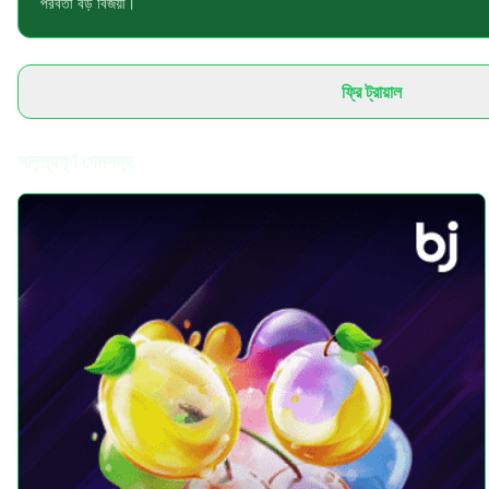
পরবর্তী বড় বিজয়ী।
ফ্রি ট্রায়াল
সাদৃশ্যপূর্ণ গেমসমূহ