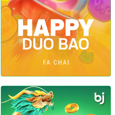
HAPPY DUO BAOpng