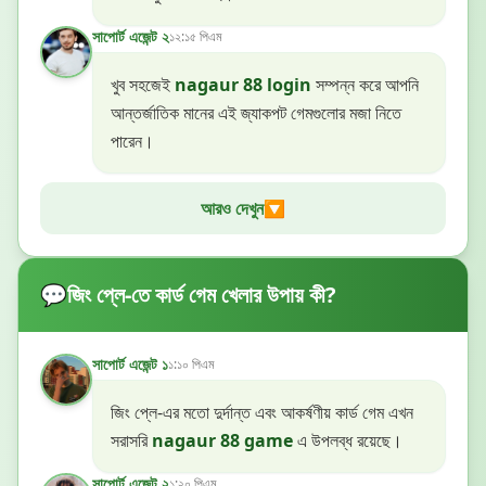
সাপোর্ট এজেন্ট ২
১২:১৫ পিএম
খুব সহজেই
nagaur 88 login
সম্পন্ন করে আপনি
আন্তর্জাতিক মানের এই জ্যাকপট গেমগুলোর মজা নিতে
পারেন।
আরও দেখুন
🔽
💬
জিং প্লে-তে কার্ড গেম খেলার উপায় কী?
সাপোর্ট এজেন্ট ১
১:১০ পিএম
জিং প্লে-এর মতো দুর্দান্ত এবং আকর্ষণীয় কার্ড গেম এখন
সরাসরি
nagaur 88 game
এ উপলব্ধ রয়েছে।
সাপোর্ট এজেন্ট ২
১:২০ পিএম