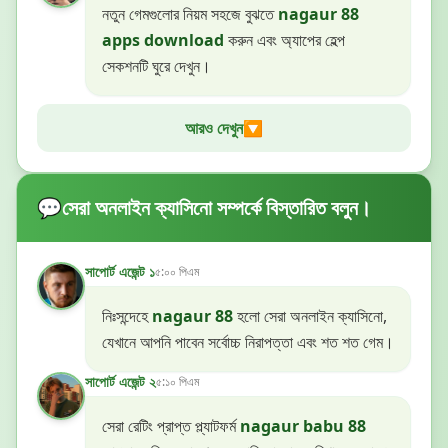
নতুন গেমগুলোর নিয়ম সহজে বুঝতে
nagaur 88
apps download
করুন এবং অ্যাপের হেল্প
সেকশনটি ঘুরে দেখুন।
আরও দেখুন
🔽
💬
সেরা অনলাইন ক্যাসিনো সম্পর্কে বিস্তারিত বলুন।
সাপোর্ট এজেন্ট ১
৫:০০ পিএম
নিঃসন্দেহে
nagaur 88
হলো সেরা অনলাইন ক্যাসিনো,
যেখানে আপনি পাবেন সর্বোচ্চ নিরাপত্তা এবং শত শত গেম।
সাপোর্ট এজেন্ট ২
৫:১০ পিএম
সেরা রেটিং প্রাপ্ত প্ল্যাটফর্ম
nagaur babu 88