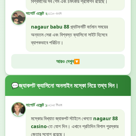
বিশ্বমানের সব গেম এবং চমৎকার প্রমোশন রয়েছে।
সাপোর্ট এজেন্ট ২
১১:১০ এএম
nagaur babu 88
প্ল্যাটফর্মটি বর্তমান সময়ের
অন্যতম সেরা এবং বিশ্বস্ত ক্যাসিনো সাইট হিসেবে
ব্যাপকভাবে পরিচিত।
আরও দেখুন
🔽
💬
জ্যাকপট ক্যাসিনো অনলাইন মস্কো নিয়ে তথ্য দিন।
সাপোর্ট এজেন্ট ১
১২:০৫ পিএম
মস্কোর বিখ্যাত জ্যাকপট স্টাইলে খেলতে
nagaur 88
casino
-তে যোগ দিন। এখানে প্রতিদিন বিশাল পুরস্কার
জেতার সুযোগ রয়েছে।