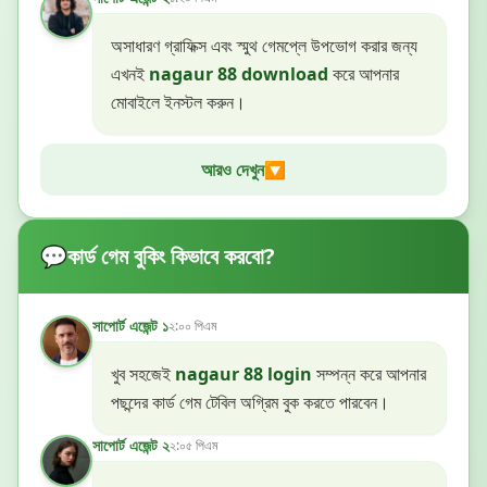
অসাধারণ গ্রাফিক্স এবং স্মুথ গেমপ্লে উপভোগ করার জন্য
এখনই
nagaur 88 download
করে আপনার
মোবাইলে ইনস্টল করুন।
আরও দেখুন
🔽
💬
কার্ড গেম বুকিং কিভাবে করবো?
সাপোর্ট এজেন্ট ১
২:০০ পিএম
খুব সহজেই
nagaur 88 login
সম্পন্ন করে আপনার
পছন্দের কার্ড গেম টেবিল অগ্রিম বুক করতে পারবেন।
সাপোর্ট এজেন্ট ২
২:০৫ পিএম