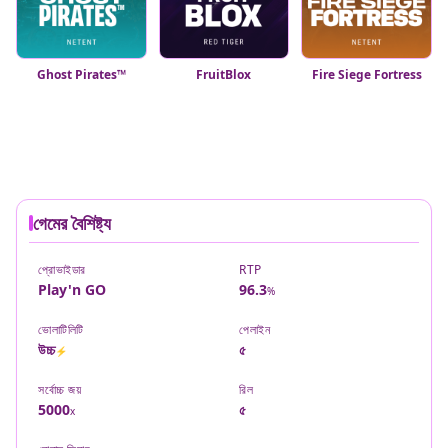
Ghost Pirates™
FruitBlox
Fire Siege Fortress
গেমের বৈশিষ্ট্য
প্রোভাইডার
RTP
Play'n GO
96.3
%
ভোলাটিলিটি
পেলাইন
উচ্চ
৫
⚡
সর্বোচ্চ জয়
রিল
5000
৫
x