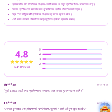
ক্যাসকেডিং রিল সিস্টেমের মাধ্যমে একটি জয়ের পর নতুন প্রতীক উপর থেকে নিচে পড়ে।
বিশেষ প্রতীকগুলো ব্যবহার করে পুরো রিলের প্রতীক পরিবর্তন করা সম্ভব।
ফ্রি স্পিন রাউন্ডে মাল্টিপ্লায়ারের মাধ্যমে বড় জয়ের সুযোগ থাকে।
বেট করার পরিমাণ পরিবর্তনের জন্য কন্ট্রোল প্যানেল ব্যবহার করুন।
5
4.8
4
3
⭐⭐⭐⭐⭐
2
1245 Reviews
1
Ar***an
২০২৪-০৫-১২
“খুবই চমৎকার একটি গেম, গ্রাফিক্সগুলো অসাধারণ এবং জেতার সুযোগ অনেক বেশি।”
Fa***uz
২০২৪-০৫-১০
“খেলতে খুব সহজ এবং ইন্টারফেসটি বেশ ইউজার ফ্রেন্ডলি। আমি এটি খুব পছন্দ করেছি।”