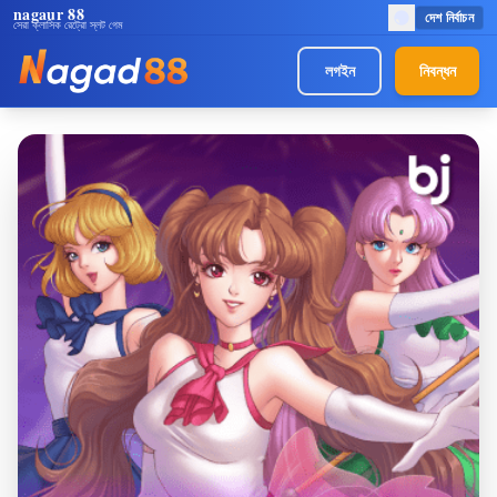
nagaur 88
দেশ নির্বাচন
সেরা ক্লাসিক রেট্রো স্লট গেম
লগইন
নিবন্ধন